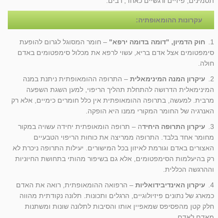
תסמינים, פיזיים ורגשיים כאחד, רבים.
עקרונות ההומאופתיה:
1.
חוק הדמיון, "דומה בדומה ירפא"
– חומר המסוגל לגרום להופעת
סימפטומים אצל אדם בריא, עשוי לרפא את מכלול סימפטומים באדם
חולה.
2.
עיקרון המנה המינימאלית
– התרופה ההומאופתית ניתנת במנה
המינימאלית הדרושה להתחלת תהליך הריפוי, למען השגת השפעה
מרבית. למעשה, בתרופה ההומאופתית אין כלל חומרים כימיים, אלא רק
האנרגיה של החומר המקורי ממנו היא הופקה.
3.
עיקרון התרופה היחיד
ה – תרופה הומאופתית יחידה עשויה במקור
מחומר אחד בלבד. התרופה ממריצה את כוחות הריפוי הטבעיים
האצורים באדם וגורמת לאיזון בכל המישורים. יעילות התרופה ניכרת לא
רק בהיעלמות הסימפטומים, אלא גם בשיפור מהותי בתחושת החיוניות
וההרגשה הכללית.
4.
עיקרון האינדיבידואליות
– הרפואה ההומאופתית, רואה את האדם
כמארג של נתונים פיזיולוגיים, הרגלים ותכונות. תלונה נקודתית מהווה
חלק קטן מהפסיפס שמאפיין אותו והסיבות לתלונה שונות ומשתנות
מאדם לאדם.