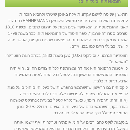
הומאופתיה ובעלי חיים:
הראשון שניסה ליישם עקרונות אלה באופן שיטתי ולהביא הוכחות
לתקפותם הוא הרופא הגרמני סמואל האנמאן (HAHNEMANN) הנחשב
לאבי ההומיאופתיה. הוא שקד שנים רבות על תרגום כתבים. ובשנת 1810
פורסם ספרו "האורגנון", ספר היסוד של ההומיאופתיה. כבר בשנת 1796
אמר האנמאן כי במידה שההנחות הרפואיות שהניח תקפות, אפשר יהיה
ליישמן בבעלי חיים כמו בבני אדם.
הווטרינר הגרמני גיוס לוקס (LUX) טען בשנת 1833, בכתב העת הווטרינרי
"זואויאזיס",
כי אמנות הרפואה היא אחידה ומשותפת לכל היצורים החיים. הוא היה
הווטרינר ההומיאופת הראשון ונהג לטפל בכל הפתולוגיות באמצעות
ארבע תרופות בלבד.
לוקס היה גם הראשון שהשתמש בהפרשות של בעלי חיים חולים על מנת
לרפא את המחלות שגרמו להפרשות אלה וכך נולדה האיזותרפיה
(איזו=זהה; תרפיה=ריפוי). כאשר נקרא לטפל בבעיית אנתרקס שפשטה
בעדר בקר, השתמש בדם של בעלי חיים נגועים, מדולל פי 30. מתן
החומר המדולל דרך הפה הביא לריפוי העדר.
בעקבות לוקס כתבו רבים על הומיאופתיה וטרינרית ואף יישמו אותה
בפועל, הן באירופה והן בארצות הברית. הרופא האמריקאי האמפריז