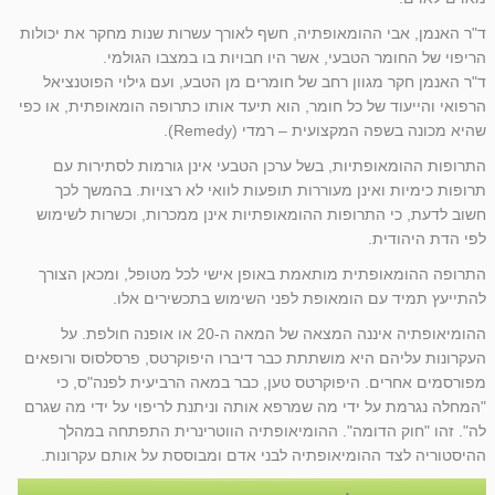
ד"ר האנמן, אבי ההומאופתיה, חשף לאורך עשרות שנות מחקר את יכולות
הריפוי של החומר הטבעי, אשר היו חבויות בו במצבו הגולמי.
ד"ר האנמן חקר מגוון רחב של חומרים מן הטבע, ועם גילוי הפוטנציאל
הרפואי והייעוד של כל חומר, הוא תיעד אותו כתרופה הומאופתית, או כפי
שהיא מכונה בשפה המקצועית – רמדי (Remedy).
התרופות ההומאופתיות, בשל ערכן הטבעי אינן גורמות לסתירות עם
תרופות כימיות ואינן מעוררות תופעות לוואי לא רצויות. בהמשך לכך
חשוב לדעת, כי התרופות ההומאופתיות אינן ממכרות, וכשרות לשימוש
לפי הדת היהודית.
התרופה ההומאופתית מותאמת באופן אישי לכל מטופל, ומכאן הצורך
להתייעץ תמיד עם הומאופת לפני השימוש בתכשירים אלו.
ההומיאופתיה איננה המצאה של המאה ה-20 או אופנה חולפת. על
העקרונות עליהם היא מושתתת כבר דיברו היפוקרטס, פרסלסוס ורופאים
מפורסמים אחרים. היפוקרטס טען, כבר במאה הרביעית לפנה"ס, כי
"המחלה נגרמת על ידי מה שמרפא אותה וניתנת לריפוי על ידי מה שגרם
לה". זהו "חוק הדומה". ההומיאופתיה הווטרינרית התפתחה במהלך
ההיסטוריה לצד ההומיאופתיה לבני אדם ומבוססת על אותם עקרונות.