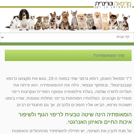
עבור אל:
מהי הומאופתיה?
ד"ר סמואל האנמן, רופא גרמני שחי במאה ה-19, נטש את מקצועו כרופא
קונבנציונאלי, ובמחקר עצמאי, גילה את ההומאופתיה. הוא פיתח את
תגליתו לתורה שלמה, בעלת פילוסופיה עמוקה ויסודית ועקרונות ריפוי
מוגדרים וקבועים. הצלחותיו הסוחפות בריפוי מחלות ומגפות, שהיו בזמנו
חשוכות מרפא, הביאו אליו תומכים נלהבים, אך גם מתנגדים רבים.
הומאופתיה הינה שיטה טבעית לריפוי הגוף ולשיפור
איכות החיים והאיזון האנרגטי.
על מנת להבין את השיטה, יש תחילה להשתחרר מההרגלים והאמונות