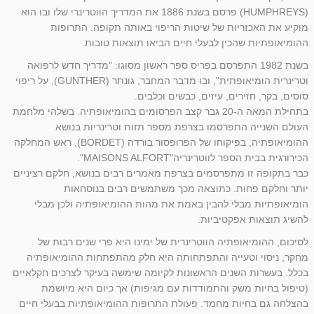
(HUMPHREYS) פרסם בשנת 1886 את המדריך הווטרינרי שלו ובו הוא
מוקיע את האכזריות של שיטות הריפוי באותה תקופה. התרופות
ההומיאופתיות שהכין לבעלי חיים הביאו תוצאות טובות.
בשנת 1982 התפרסם בפריס ספר ראשון מסוגו: "מדריך חדש לרפואה
וטרינרית הומיאופתית", ובו מדבר המחבר, גונתר (GUNTHER), על ריפוי
סוסים, בקר, חזירים, עיזים, כבשים וכלבים.
בתחילת המאה ה-20 גבר קצב הפרסומים בהומיאופתיה. בשלהי מלחמת
העולם השנייה התפרסמו בצרפת מספר תזות וטרינריות בנושא
ההומיאופתיה, בפיקוחו של הפרופסור בורדה (BORDET), ראש המחלקה
הכירורגית בבית הספר לווטרינריה"MAISONS ALFORT".
כבר בתקופה זו מתפרסמים בצרפת מאמרים רבים בנושא, חלקם רציניים
יותר וחלקם פחות. כתוצאה מכך משתמשים רבים בנוסחאות
הומיאופתיות מבלי להבין באמת את מהות ההומיאופתיה ולכן מבלי
להשיג תוצאות אפקטיביות.
לסיכום, ההומיאופתיה הווטרינרית של ימינו היא פרי שנים רבות של
מחקר, ניסוי וטעייה והתפתחותה היא חלק מהתפתחות ההומיאופתיה
בכלל. בעשרות השנים הראשונות לקיומה שימשה בעיקר לצרכים חקלאיים
(טיפול בחיות משק והתמודדות עם מגיפות) אך כיום היא מיושמת
בהצלחה גם בחיות מחמד. פעולת התרופות ההומיאופתיות בבעלי חיים