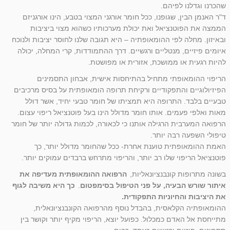
שהכרנו וגדלנו לפיהם.
ד"ר האנמן הבין, שגופנו, ככל חומר אורגני המצוי בטבע, הינו אורגניזם
הממצה את הפוטנציאל ואת יכולת מערכותיו כשהוא מצוי ביציבות
ובאיזון. מחלה לפי ההומאופתיה – היא תגובה שלנו לחוסר יציבות ולנוכח
איומים פיזיים, מנטליים ורגשיים. דרך ההתמודדות, קרי המחלה, יכולה
להיות רגעית או ממושכת, אזורית או מפושטת.
הריפוי ההומאופתי מתחיל בהתיחסות אישית, אבחון התסמינים
הפיזיולוגיים והתפקודיים ורקיחת תרופה הומאופתית על בסיס מרכיבים
טבעיים בלבד. התרופה היא תמציתו של חומר טבעי יחיד, אשר דולל
מאות ואלפי פעמים. אותו חומר מדולל הינו בעל פוטנציאל ריפוי עצום.
הרפואה המערבית הרגילה אותנו כי לכאורה, לכמות גדולה יותר של חומר
טיפולי השפעה רבה יותר.
האמת ההומאופתית טוענת אחרת- ככל שהחומר מדולל יותר, כך
פוטנציאל הריפוי שלו רב יותר, והריפוי מתרחש ברבדים עמוקים יותר.
בשונה מתרופות קונבנציונאליות,
הרפואה ההומאופתית מעדיפה את
איתור שורש הבעיה, על פני הטיפול בסימפטום
.
כך היא משיבה לגוף
את היציבות והחיוניות התפקודית.
ההומאופתיה הקלאסית, בהבדל נוסף מהרפואה הקונבנציונאלית,
מתייחסת אל האדם כמכלול. כפועל יוצא, הריפוי מקיף יותר וקושר בין