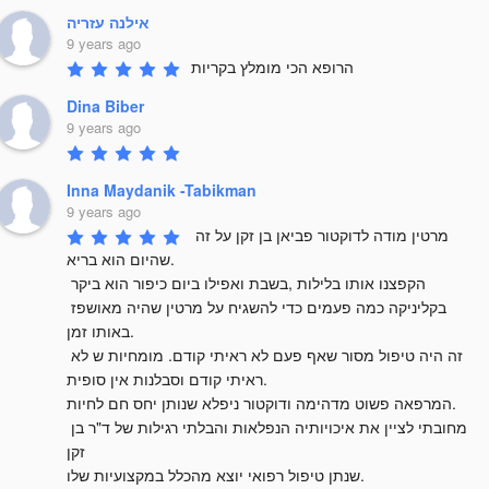
אילנה עזריה
9 years ago
הרופא הכי מומלץ בקריות
Dina Biber
9 years ago
Inna Maydanik -Tabikman
9 years ago
מרטין מודה לדוקטור פביאן בן זקן על זה 
שהיום הוא בריא. 

הקפצנו אותו בלילות ,בשבת ואפילו ביום כיפור הוא ביקר 
בקליניקה כמה פעמים כדי להשגיח על מרטין שהיה מאושפז 
באותו זמן.

זה היה טיפול מסור שאף פעם לא ראיתי קודם. מומחיות ש לא 
ראיתי קודם וסבלנות אין סופית.

המרפאה פשוט מדהימה ודוקטור ניפלא שנותן יחס חם לחיות.

מחובתי לציין את איכויותיה הנפלאות והבלתי רגילות של ד"ר בן 
זקן

שנתן טיפול רפואי יוצא מהכלל במקצועיות שלו.
