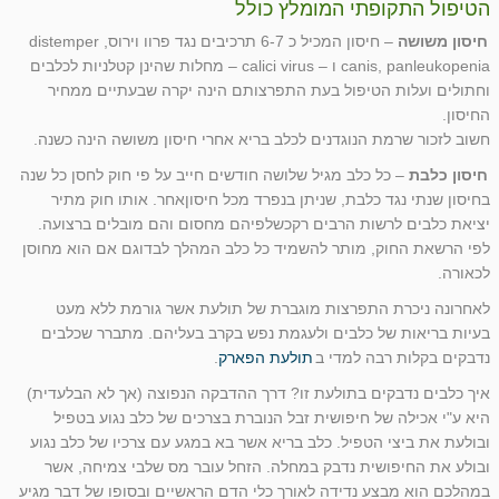
הטיפול התקופתי המומלץ כולל
חיסון משושה
– חיסון המכיל כ 6-7 תרכיבים נגד פרוו וירוס, distemper
canis, panleukopenia ו – calici virus – מחלות שהינן קטלניות לכלבים
וחתולים ועלות הטיפול בעת התפרצותם הינה יקרה שבעתיים ממחיר
החיסון.
חשוב לזכור שרמת הנוגדנים לכלב בריא אחרי חיסון משושה הינה כשנה.
חיסון כלבת
– כל כלב מגיל שלושה חודשים חייב על פי חוק לחסן כל שנה
בחיסון שנתי נגד כלבת, שניתן בנפרד מכל חיסוןאחר. אותו חוק מתיר
יציאת כלבים לרשות הרבים רקכשלפיהם מחסום והם מובלים ברצועה.
לפי הרשאת החוק, מותר להשמיד כל כלב המהלך לבדוגם אם הוא מחוסן
לכאורה.
לאחרונה ניכרת התפרצות מוגברת של תולעת אשר גורמת ללא מעט
בעיות בריאות של כלבים ולעגמת נפש בקרב בעליהם. מתברר שכלבים
נדבקים בקלות רבה למדי ב
תולעת הפארק
.
איך כלבים נדבקים בתולעת זו? דרך ההדבקה הנפוצה (אך לא הבלעדית)
היא ע"י אכילה של חיפושית זבל הנוברת בצרכים של כלב נגוע בטפיל
ובולעת את ביצי הטפיל. כלב בריא אשר בא במגע עם צרכיו של כלב נגוע
ובולע את החיפושית נדבק במחלה. הזחל עובר מס שלבי צמיחה, אשר
במהלכם הוא מבצע נדידה לאורך כלי הדם הראשיים ובסופו של דבר מגיע