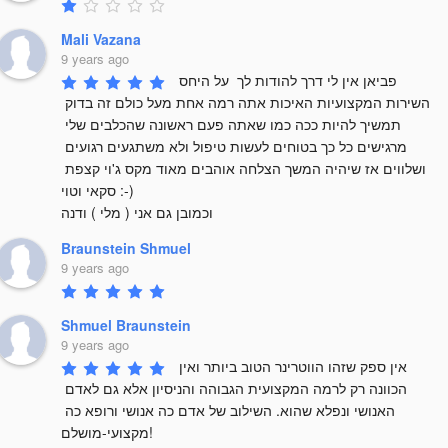
Mali Vazana
9 years ago
פביאן אין לי דרך להודות לך  על היחס 
השירות המקצועיות האיכות אתה רמה אחת מעל כולם זה בדוק 
תמשיך להיות ככה כמו שאתה פעם ראשונה שהכלבים שלי 
מרגישים כל כך בטוחים לעשות טיפול ולא משתגעים רגועים 
ושלווים אז שיהיה המשך הצלחה אוהבים מאוד מקס ג'וי קצפת 
סקאי וטוי :-) 

וכמובן גם אני ( מלי ) ודנה
Braunstein Shmuel
9 years ago
Shmuel Braunstein
9 years ago
אין ספק שזהו הווטרינר הטוב ביותר ואין 
הכוונה רק לרמה המקצועית הגבוהה והניסיון אלא גם לאדם 
האנושי ונפלא שהוא. השילוב של אדם כה אנושי ורופא כה 
מקצועי-מושלם!