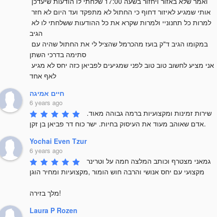
ואמר שלא באזור ויחזור בשעה 17:00 שלחתי לו הודעות שיעדכן 
אותי שמגיע לאיזור דחוף כי החתול לא מתפקד ועד היום לא חזר 
למרות כל תחנוניי ולמרות שקרא את כל ההודעות ששלחתי לו לא 
הגיב 

במקומו הגיב ד"ק בועז מהכרמל שהציל לי את החתול שהיה עם 
סתימה בדרכי השתן 

אני מציע לחשוב טוב טוב לפני שמגיעים לפביאן כזה יחס לא מגיע 
לאף אחד
חיים אמיגה
6 years ago
שירות זמינות ומקצועיות ברמה גבוהה מאוד. 
אדם שאוהב מעוד את העיסוק בחיות. ישר כוח דר פביאן בן זקן.
Yochai Even Tzur
6 years ago
גמאני מצטרף וכותב המלצה חמה על וטרינר 
מקצועי עם יחס אנושי והרבה חוש הומור ,מקצועיות ומחיר הוגן

מלך בזירה!
Laura P Rozen