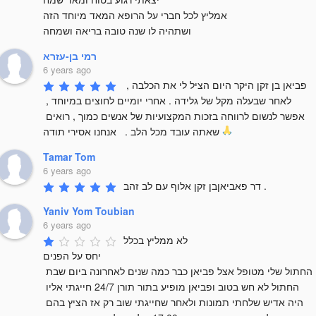
אמליץ לכל חברי על הרופא המאד מיוחד הזה 

ושתהיה לו שנה טובה בריאה ושמחה
רמי בן-עזרא
6 years ago
פביאן בן זקן היקר היום הציל לי את הכלבה , 
לאחר שבעלה מקל של גלידה . אחרי יומיים לחוצים במיוחד , 
אפשר לנשום לרווחה בזכות המקצועיות של אנשים כמוך , רואים 
שאתה עובד מכל הלב .   אנחנו אסירי תודה 
Tamar Tom
6 years ago
דר פאביאןבן זקן אלוף עם לב זהב .
Yaniv Yom Toubian
6 years ago
לא ממליץ בכלל 

יחס על הפנים 

החתול שלי מטופל אצל פביאן כבר כמה שנים לאחרונה ביום שבת 
החתול לא חש בטוב ופביאן מופיע בתור תורן 24/7 חייגתי אליו 
היה אדיש שלחתי תמונות ולאחר שחייגתי שוב רק אז הציץ בהם 