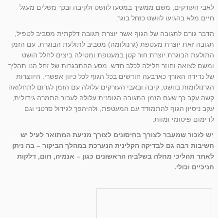
לאבי העורקים, משם ממשיך במסעו לוושט ולקיבה ובכך משלים מעגל
חיים מלא בהגיעו לוושט כזחל בוגר.
הדבר גורם לתגובה של הגוף אשר יוצרת תגובה דלקתית מסביב לטפיל,
תגובה זאת יוצרת מעטפת (גרנולומה) מסביב לתולעת הבוגרת. עם הזמן
התולעת הבוגרת יוצרת חור קטן במעטפת ומטילה ביצים לחלל הושט
ומשם לצואה וחוזר חלילה לכלב חדש. מסע ההתבגרות של זחל הנו תהליך
של נדידה האורך כארבעה חודשים בכל הגוף לכל כיוון אפשרי. היווצרות
הגרנולומות בוושט, קיבה ובאבי העורקים עלולה עם הזמן לגרום לתחלואה
קשה עקב כך שעם הזמן התגובה הגופנית עלולה לעבור התמרה גידולית,
עקב ניסיון הגוף להתמודד עם המעטפת, ולהיהפך לגידול סרטני וגם
לדימום פיטומי ומוות.
יש לזכור שמעבר לצורך בחיסונים לצורך מניעת המתואר לעיל יש
חשיבות רבה גם לבדיקה הקלינית הנערכת במהלך הביקור – בה ניתן
לאתר תהליכי מחלה בשלביה הראשונים כגון – אנמיה, חום, דלקות
חניכיים וכולי.