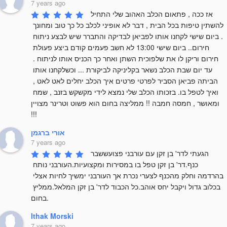
7 years ago
אז ככה , פתאום הכלב האהוב שלי התחיל 
להשתין טיפות בכל הבית , דבר לא אופיני לכלב כל כך טוב ומחונך 
. ביום שישי לקחנו אותו לפביאן לבדיקה והתברר שיש לבצע ניתוח 
חירום.. ביום שישי 13:00 לא חשב פעמים קודם ביצע פעולת 
חירום וריקן לו את שלפוכית השתן ואחר כך הכניס אותו לניתוח . 
עד יום שבת הכלב נשאר בקליניקה לביקורת ... וכשלקחנו אותו 
הביתה פביאן הסביר לפרטי פרטים איך הכלב יחלים לאט לאט , 
ואיך לטפל בו. בזכותו הכלב שלי נמצא לידי מקשקש בזנב , שמח 
ומאושר , חמסה חמבה !! ממליצה בחום הוא פשוט וטרינר מצויין 
!!!
אורי ברגמן
7 years ago
הגעתי לדר' בן זקן עם עורבני פצועששבר 
כנף.דר' בן זקן טפל בו במסירות ומקצועיות.העורבני נותח 
בהרדמה וחלק מהכנף לצערי נכרת אך העורבני ימשיך לחיות אצלי 
בכלוב גדול ויקבל יחס אוהב.כל הכבוד לדר' בן זקן המלאל.ממליץ 
בחום.
Ithak Morski
7 years ago